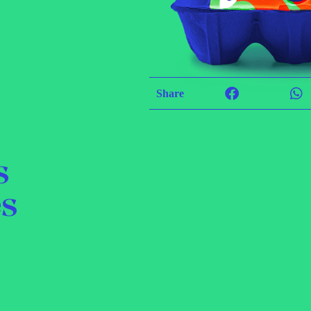
Share
s
es