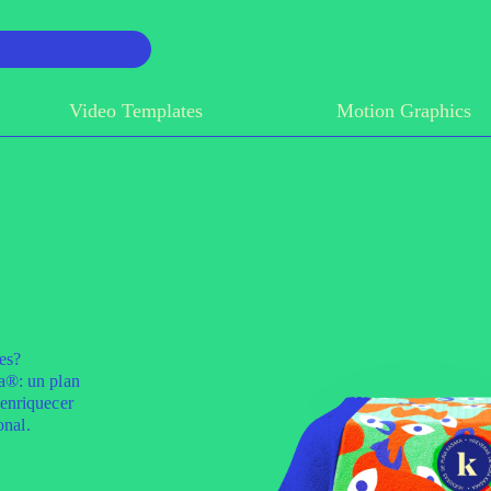
Video Templates
Motion Graphics
es?
®️: un plan
enriquecer
onal.