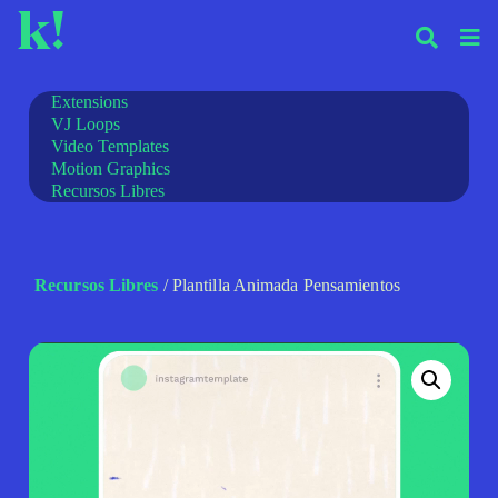
k!
Extensions
VJ Loops
Video Templates
Motion Graphics
Recursos Libres
Recursos Libres
/ Plantilla Animada Pensamientos