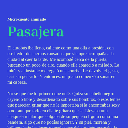
k!
Microcuento animado
Pasajera
El autobús iba lleno, caliente como una olla a presión, con
ese hedor de cuerpos cansados que siempre acompaña a la
ciudad al caer la tarde. Me acomodé cerca de la puerta,
buscando un poco de aire, cuando ella apareció a mi lado. La
miré, y al instante me regaló una sonrisa. Le devolví el gesto,
casi sin pensarlo. Y entonces, un piano comenzó a sonar en
mi cabeza.
No sé qué fue lo primero que noté. Quizá su cabello negro
cayendo libre y desordenado sobre sus hombros, o esos lentes
que parecían gritar que no le importaba si la encontrabas sexy
o no, aunque todo en ella te gritara que sí. Llevaba una
chaqueta militar que colgaba de su pequeña figura como una
bandera, algo que no podías ignorar. Y su piel, morena y
brillante bajo las luces parpadeantes del autobús, atrapaba la