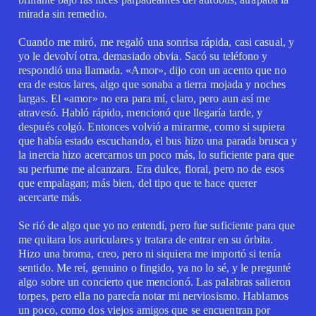
mirada sin remedio.
Cuando me miró, me regaló una sonrisa rápida, casi casual, y
yo le devolví otra, demasiado obvia. Sacó su teléfono y
respondió una llamada. «Amor», dijo con un acento que no
era de estos lares, algo que sonaba a tierra mojada y noches
largas. El «amor» no era para mí, claro, pero aun así me
atravesó. Habló rápido, mencionó que llegaría tarde, y
después colgó. Entonces volvió a mirarme, como si supiera
que había estado escuchando, el bus hizo una parada brusca y
la inercia hizo acercarnos un poco más, lo suficiente para que
su perfume me alcanzara. Era dulce, floral, pero no de esos
que empalagan; más bien, del tipo que te hace querer
acercarte más.
Se rió de algo que yo no entendí, pero fue suficiente para que
me quitara los auriculares y tratara de entrar en su órbita.
Hizo una broma, creo, pero ni siquiera me importó si tenía
sentido. Me reí, genuino o fingido, ya no lo sé, y le pregunté
algo sobre un concierto que mencionó. Las palabras salieron
torpes, pero ella no parecía notar mi nerviosismo. Hablamos
un poco, como dos viejos amigos que se encuentran por