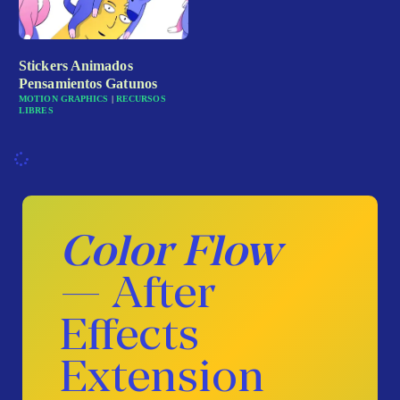
Stickers Animados
Pensamientos Gatunos
MOTION GRAPHICS
|
RECURSOS
LIBRES
Color Flow
— After
Effects
Extension