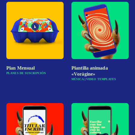
Plan Mensual
Plantilla animada
PLANES DE SUSCRIPCIÓN
«Vorágine»
MÚSICA
|
VIDEO TEMPLATES