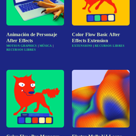
Animación de Personaje
Color Flow Basic After
After Effects
Effects Extension
MOTION GRAPHICS
|
MÚSICA
|
EXTENSIONS
|
RECURSOS LIBRES
RECURSOS LIBRES