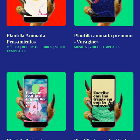
Plantilla Animada
Plantilla animada premium
Pensamientos
«Vorágine»
MÚSICA
|
RECURSOS LIBRES
|
VIDEO
MÚSICA
|
VIDEO TEMPLATES
TEMPLATES